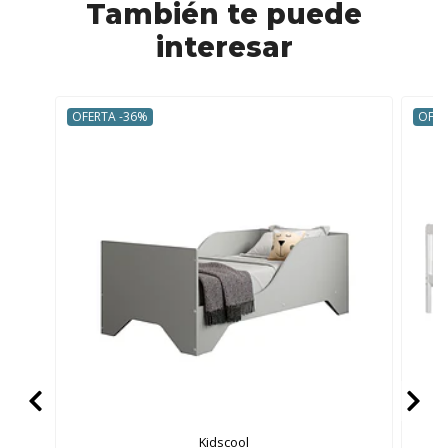
También te puede
interesar
OFERTA -36%
OFER
Kidscool