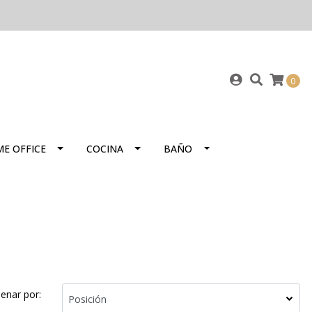
0
E OFFICE
COCINA
BAÑO
enar por: