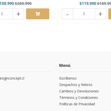
109.990
$269.990
$119.990
$169.9
+
-
+
Menú
signconcept.cl
Escríbenos
9
Despachos y Retiros
Cambios y Devoluciones
Términos y Condiciones
Políticas de Privacidad