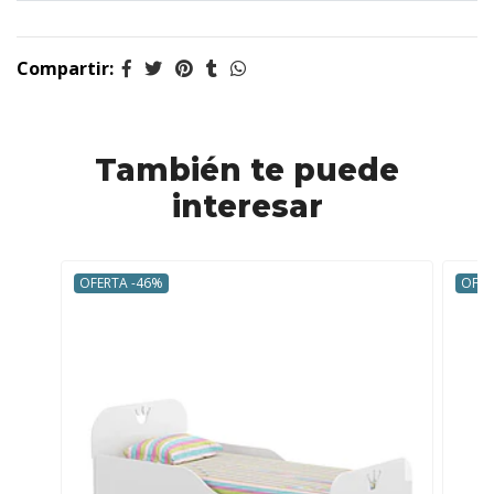
Compartir:
También te puede
interesar
OFERTA -46%
OFER