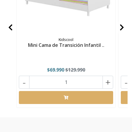
Kidscool
Mini Cama de Transición Infantil ..
M
$69.990
$129.990
-
+
-