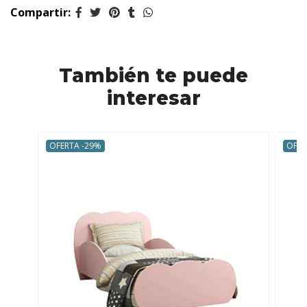
Compartir:
También te puede
interesar
OFERTA -29%
OFER