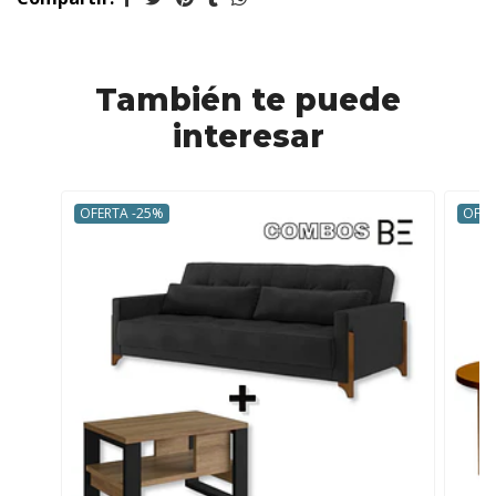
También te puede
interesar
OFERTA -25%
OFER