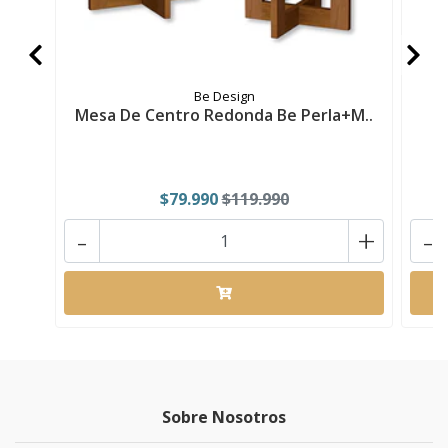
Be Design
Mesa De Centro Redonda Be Perla+M..
M
$79.990
$119.990
-
+
-
Sobre Nosotros