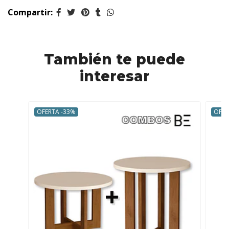
Compartir:
También te puede
interesar
OFERTA -33%
OFER