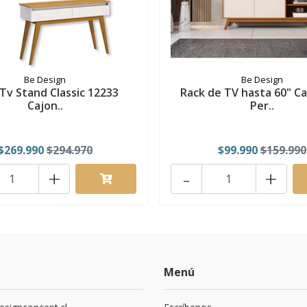
Be Design
Be Design
Tv Stand Classic 12233
Rack de TV hasta 60" C
Cajon..
Per..
$269.990
$294.970
$99.990
$159.990
+
-
+
Menú