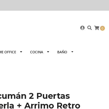
0
E OFFICE
COCINA
BAÑO
cumán 2 Puertas
rla + Arrimo Retro