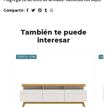
Compartir:
También te puede
interesar
OFERTA -53%
OFER