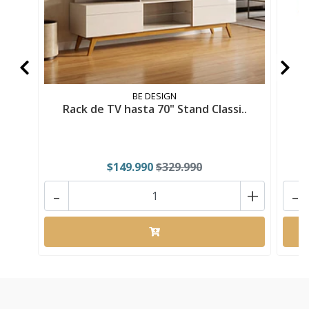
BE DESIGN
Rack de TV hasta 70" Stand Classi..
R
$149.990
$329.990
-
+
-