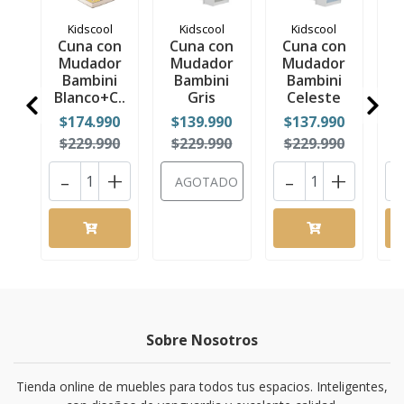
Kidscool
Kidscool
Kidscool
Cuna con
Cuna con
Cuna con
C
Mudador
Mudador
Mudador
M
Bambini
Bambini
Bambini
Blanco+C..
Gris
Celeste
$174.990
$139.990
$137.990
$
$229.990
$229.990
$229.990
$
-
+
-
+
AGOTADO
Sobre Nosotros
Tienda online de muebles para todos tus espacios. Inteligentes,