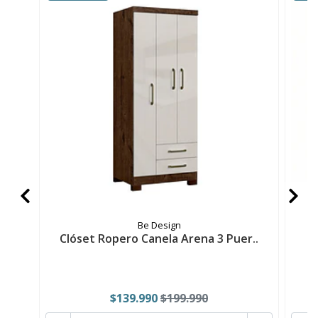
Be Design
Clóset Ropero Canela Arena 3 Puer..
C
$139.990
$199.990