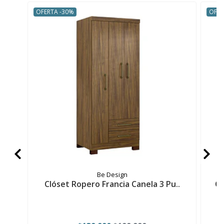
OFERTA -30%
OFER
Be Design
Clóset Ropero Francia Canela 3 Pu..
Cl