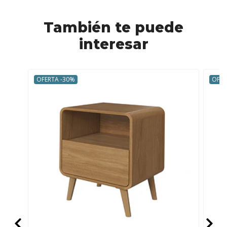
También te puede
interesar
OFERTA -30%
OFER