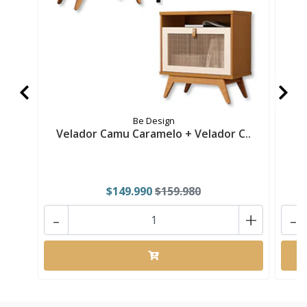
Be Design
Velador Camu Caramelo + Velador C..
$149.990
$159.980
-
+
-