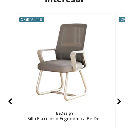
OFERTA -44%
OFER
BeDesign
Silla Escritorio Ergonómica Be De..