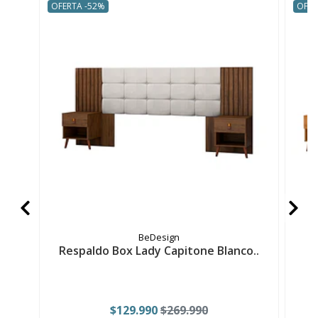
OFERTA -52%
OFER
BeDesign
Respaldo Box Lady Capitone Blanco..
$129.990
$269.990