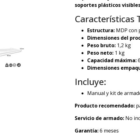
soportes plásticos visible
Características 
Estructura:
MDP con pi
Dimensiones del pro
Peso bruto:
1,2 kg
Peso neto:
1 kg
Capacidad máxima:
6
Dimensiones empaqu
Incluye:
Manual y kit de armad
Producto recomendado:
pa
Servicio de armado:
No inc
Garantía:
6 meses