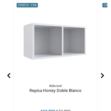
OFERTA -13%
OFER
Kidscool
Repisa Honey Doble Blanco