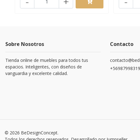
-
+
-
Sobre Nosotros
Contacto
Tienda online de muebles para todos tus
contacto@bede
espacios. Inteligentes, con diseños de
+5698799831
vanguardia y excelente calidad.
© 2026 BeDesignConcept.
Todos los derechos reservados.
Desarrollado por Jumpseller
.