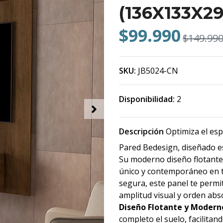
(136X133X2
$99.990
$149.99
SKU:
JB5024-CN
Disponibilidad:
2
Descripción
Optimiza el espa
Pared Bedesign, diseñado es
Su moderno diseño flotante
único y contemporáneo en t
segura, este panel te permi
amplitud visual y orden abs
Diseño Flotante y Modern
completo el suelo, facilita