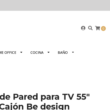
0
E OFFICE
COCINA
BAÑO
de Pared para TV 55"
Cajón Be design