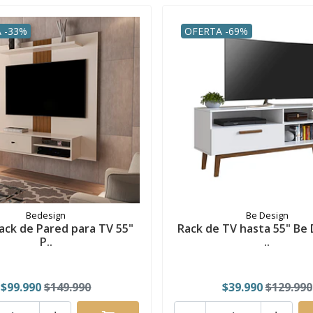
 -33%
OFERTA -69%
Bedesign
Be Design
ack de Pared para TV 55"
Rack de TV hasta 55" Be 
P..
..
$99.990
$149.990
$39.990
$129.990