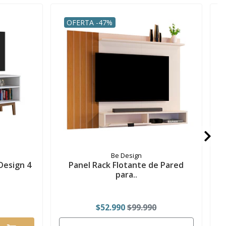
OFERTA -47%
Be Design
Design 4
Panel Rack Flotante de Pared
R
para..
$52.990
$99.990