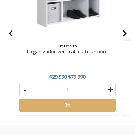
Be Design
Organizador vertical multifunción..
O
$29.990
$79.990
-
+