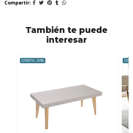
Compartir:
También te puede
interesar
OFERTA -30%
OFER