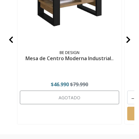
BE DESIGN
Mesa de Centro Moderna Industrial..
M
$46.990
$79.990
-
AGOTADO