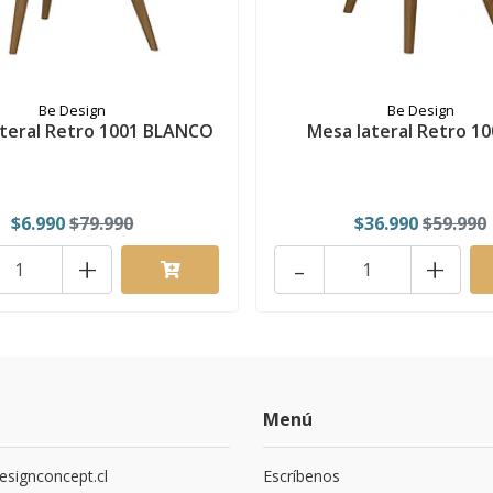
Be Design
Be Design
teral Retro 1001 BLANCO
Mesa lateral Retro 10
$6.990
$79.990
$36.990
$59.990
+
-
+
Menú
signconcept.cl
Escríbenos