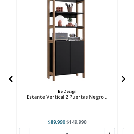
Be Design
Estante Vertical 2 Puertas Negro ..
E
$89.990
$149.990