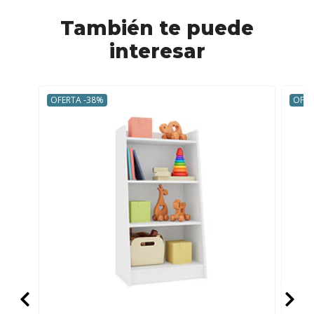
También te puede
interesar
OFERTA -38%
OFER