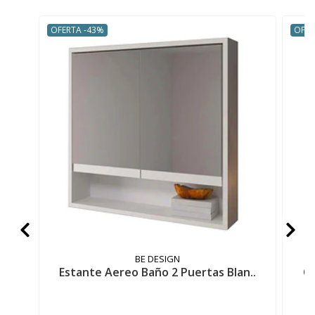
OFERTA -43%
OFER
BE DESIGN
Estante Aereo Baño 2 Puertas Blan..
Or