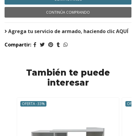
CONTINÚA COMPRANDO
Agrega tu servicio de armado, haciendo clic AQUÍ
Compartir:
También te puede
interesar
OFERTA -33%
OFER