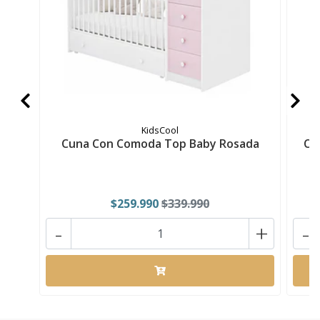
KidsCool
Cuna Con Comoda Top Baby Rosada
Cu
$259.990
$339.990
-
+
-