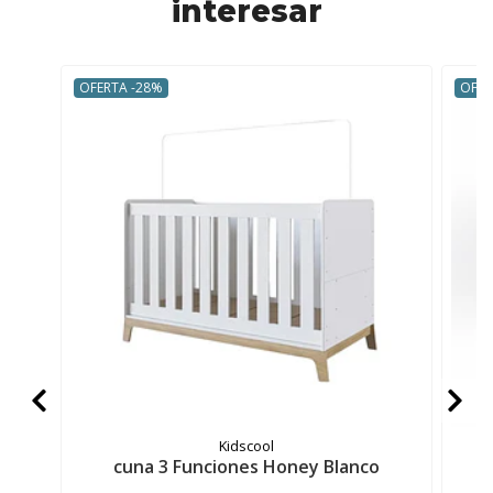
interesar
OFERTA -28%
OFER
Kidscool
cuna 3 Funciones Honey Blanco