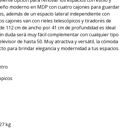
ente opción para renovar los espacios con estilo y
diseño moderno en MDP con cuatro cajones para guardar
les, además de un espacio lateral independiente con
os cajones van con rieles telescópicos y tiradores de
de 112 cm de ancho por 41 cm de profundidad es ideal
in duda será muy fácil complementar con cualquier tipo
levisor de hasta 50. Muy atractiva y versátil, la cómoda
cto para brindar elegancia y modernidad a tus espacios.
etro
ópicos
27 kg