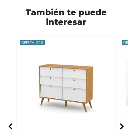
También te puede
interesar
OFERTA -29%
OFER