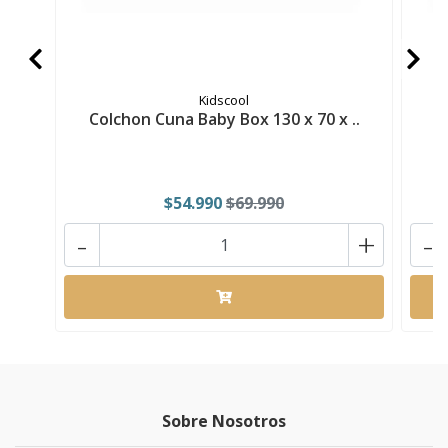
Kidscool
Colchon Cuna Baby Box 130 x 70 x ..
C
$54.990
$69.990
-
+
-
Sobre Nosotros