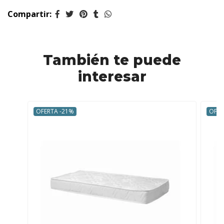
Compartir:
También te puede
interesar
OFERTA -21%
OFER