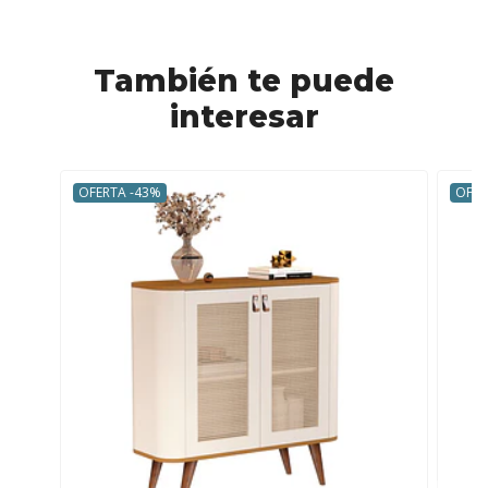
También te puede
interesar
OFERTA -43%
OFER