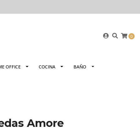
0
E OFFICE
COCINA
BAÑO
uedas Amore