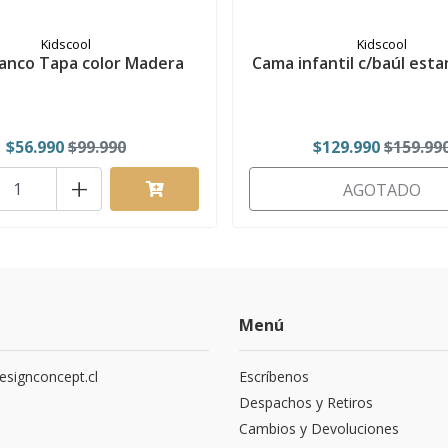
Kidscool
Kidscool
lanco Tapa color Madera
Cama infantil c/baúl estan
$56.990
$99.990
$129.990
$159.99
+
AGOTADO
Menú
signconcept.cl
Escríbenos
9
Despachos y Retiros
Cambios y Devoluciones